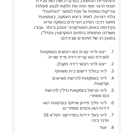
והמיסוייות הנחוצות, בטרם רכישת ו/או מכירת
הנכס הרצוי ואף ינחה את הלקוח לבצע פעולות
ובדיקות נוספות על מנת למזער "הפתעות"
בלתי רצויות, לאחר ביצוע העסקה, באמצעות
מזעור רכיבי הסיכון הקיימים בעסקה וסיוע
בקידומה באופן האטרקטיבי והנכון ביותר, עבורו.
משרדנו מתמחה בתחום המקרקעין והנדל"ן
במגוון רב של תחומים שביניהם:
ייצוג וליווי קונים ו/או רוכשים בעסקאות
למכירת ו/או קניית דירה מייד שנייה.
ייצוג וליווי רוכשי דירה מקבלן.
ליווי בהליך רישום בית משותף.
ליווי בעסקאות לרכישת מגרשים
וקרקעות.
ליווי וטיפול בעסקאות נדל"ן לרכישת
נכס מסחרי.
ליווי הליך פירוק שיתוף בקרקעות ו/או
דירות ו/או נכסים מסחריים.
ליווי בעלי דירות בפרוייקטי תמ"א 38
ופינוי בינוי.
ועוד