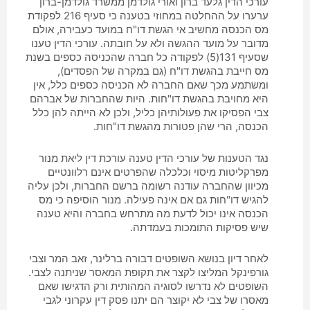
עורכי הדין גלעד ברון ואורי גולדמן ממשרד גולדמן-ברון
ערערו על ההחלטה במחוזי בטענה כי סעיף 216 לפקודת
מס הכנסה מחשיב אי הגשת דו"ח במועד כעבירה, אולם
מדובר על מועד ההגשה ולא על חובתה. עורכי הדין טענו
שסעיף 131(5) לפקודה כל חברה שהכניסה כספים בשנת
מס חייבת בהגשת דו"ח (גם במקרה של הפסדים),
ומשתמע מכך שאם החברה לא הכניסה כספים כלל, אין
היא מחויבת בהגשת דו"חות. היות שהחברות של אברהם
צבי הפסיקו את פעולותיהן כליל, ולכן לא הייתה להן כלל
הכנסה, הרי שהן פטורות מהגשת דו"חות.
נגד הטענות של עורכי הדין טענה עורכת דין ליאת מנור
מפרקליטות מיסוי וכלכלה שהפרטים אינם רלוונטיים
מכיוון שהחברה עודנה רשומה ברשם החברות, ולכן עליה
להגיש דו"חות גם אם אינה פעילה. מנור הוסיפה כי מס
הכנסה אינו יכול לדעת מה מתרחש בחברה והיא טענה
שיש פסיקות התומכות בעמדתה.
לאחר דיון בנושא השופטים דבורה ברלינר, זאב המר וצבי
גורפינקל המליצו לקצר את תקופת המאסר שניתנה לצבי.
השופטים לא נדרשו לסוגיה המהותית ורק הדגישו שאם
מאסרו של צבי לא יקוצר הם יתנו פסק דין עקרוני לגבי